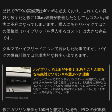
歴代でPCXの実燃費は40km/lを超えており、これくらい良
好な数字だと仮に10km/燃費が改善したとしてもコスパは確
実に不利になってしまいます。購入にあたりバイクではこ
の価格差（ハイブリッドを導入するコスト）は大きな存在
です。
クルマでハイブリッドについて言及した記事ですが、バイ
クの燃費計算では非現実的な数字が出てきます。
ハイブリッドはまだ不要？ SUVとことん乗る
なら絶対ガソリン車を選ぶべき理由
エコカーブームでダウンサイジングターボや燃費のいい車
が各メーカーから多く登場してきます。7人乗りのSUVとな
るとラインアップもかなり限定され、クロスオーバー7みた
いなハイブリッド発表を期待する人も多くいると思います
が、人気の少ないマイナー車
www.mobi-star.net
仮にガソリン単価が150円と想定した場合、PCXの実燃費