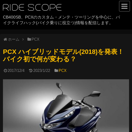
RIDE SCOPE
CB400SB、PCXのカスタム・メンテ・ツーリングを中心に、バ
HOME
イクライフハック(バイク乗りに役立つ)情報を配信します。
カテゴリ
ホーム
PCX
CB400SB
PCX ハイブリッドモデル(2018)を発表！
PCX
バイク初で何が変わる？
バイクライフハック
2017/12/4
2023/1/22
PCX
ツーリング
バイクパーツ
History
サイトについて
about RIDE SCOPE