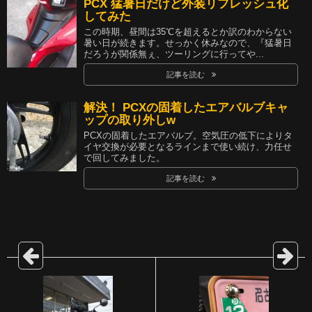
PCX 猛暑日だけど外装リフレッシュ化
してみた
この時期、昼間は35℃を超えるとか訳のわからない
暑い日が続きます。せっかく休みなので、『猛暑日
だろうが関係無ぇ、ツーリングに行ってや...
記事を読む
解決！ PCXの固着したエアバルブキャ
ップの取り外しw
PCXの固着したエアバルブ。空気圧の低下によりタ
イヤ交換が必要となるラインまで使い続け、力任せ
で回してみました。
記事を読む