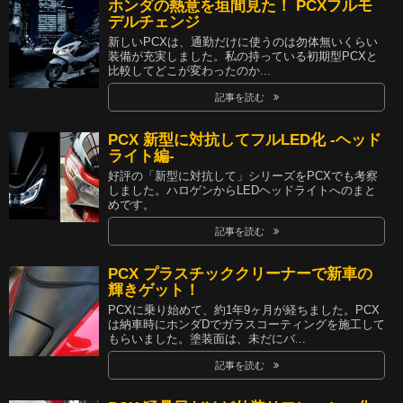
ホンダの熱意を垣間見た！ PCXフルモ
デルチェンジ
新しいPCXは、通勤だけに使うのは勿体無いくらい
装備が充実しました。私の持っている初期型PCXと
比較してどこが変わったのか...
記事を読む
PCX 新型に対抗してフルLED化 -ヘッド
ライト編-
好評の「新型に対抗して」シリーズをPCXでも考察
しました。ハロゲンからLEDヘッドライトへのまと
めです。
記事を読む
PCX プラスチッククリーナーで新車の
輝きゲット！
PCXに乗り始めて、約1年9ヶ月が経ちました。PCX
は納車時にホンダDでガラスコーティングを施工して
もらいました。塗装面は、未だにバ...
記事を読む