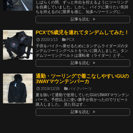
しばらくの間、ずっと外出を控えるようにツーリング
を自粛していました。しかし、バイクに乗りたい気持
ちを抑えるのに限界を感じ、知多へツーリングに...
記事を読む
PCXで5歳児を連れてタンデムしてみた！
2020/1/13
PCX
子供をバイクへ乗せるためにタンデムライダーズのタ
ンデムツーリングベルトをついに購入しました。タン
デムツーリングベルトは運転者（ライダー）と子...
記事を読む
通勤・ツーリングで着こなしやすいGUの
3WAYマウンテンパーカ
2019/12/26
バイクパーツ
夏を除いて通勤で使用していたGUの3WAYマウンテン
パーカ。予想以上に使い勝手が良かったのでリピート
購入しました。 見た目はす...
記事を読む