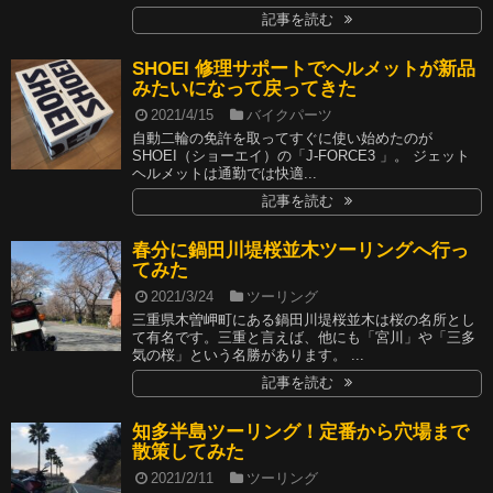
記事を読む
SHOEI 修理サポートでヘルメットが新品
みたいになって戻ってきた
2021/4/15
バイクパーツ
自動二輪の免許を取ってすぐに使い始めたのが
SHOEI（ショーエイ）の「J-FORCE3 」。 ジェット
ヘルメットは通勤では快適...
記事を読む
春分に鍋田川堤桜並木ツーリングへ行っ
てみた
2021/3/24
ツーリング
三重県木曽岬町にある鍋田川堤桜並木は桜の名所とし
て有名です。三重と言えば、他にも「宮川」や「三多
気の桜」という名勝があります。 ...
記事を読む
知多半島ツーリング！定番から穴場まで
散策してみた
2021/2/11
ツーリング