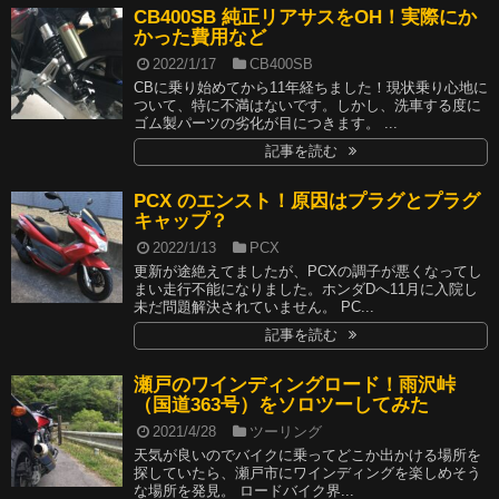
CB400SB 純正リアサスをOH！実際にか
サイトマップ
かった費用など
2022/1/17
CB400SB
プライバシーポリシー
CBに乗り始めてから11年経ちました！現状乗り心地に
ついて、特に不満はないです。しかし、洗車する度に
ゴム製パーツの劣化が目につきます。 ...
記事を読む
PCX のエンスト！原因はプラグとプラグ
キャップ？
2022/1/13
PCX
更新が途絶えてましたが、PCXの調子が悪くなってし
まい走行不能になりました。ホンダDへ11月に入院し
未だ問題解決されていません。 PC...
記事を読む
瀬戸のワインディングロード！雨沢峠
（国道363号）をソロツーしてみた
2021/4/28
ツーリング
天気が良いのでバイクに乗ってどこか出かける場所を
探していたら、瀬戸市にワインディングを楽しめそう
な場所を発見。 ロードバイク界...