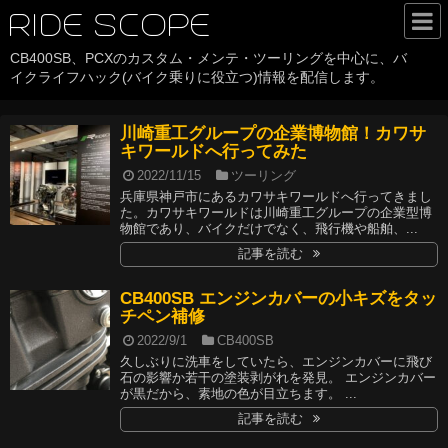
RIDE SCOPE
CB400SB、PCXのカスタム・メンテ・ツーリングを中心に、バ
HOME
イクライフハック(バイク乗りに役立つ)情報を配信します。
カテゴリ
川崎重工グループの企業博物館！カワサ
CB400SB
キワールドへ行ってみた
2022/11/15
ツーリング
PCX
兵庫県神戸市にあるカワサキワールドへ行ってきまし
た。カワサキワールドは川崎重工グループの企業型博
バイクライフハック
物館であり、バイクだけでなく、飛行機や船舶、...
記事を読む
ツーリング
CB400SB エンジンカバーの小キズをタッ
バイクパーツ
チペン補修
2022/9/1
CB400SB
History
久しぶりに洗車をしていたら、エンジンカバーに飛び
石の影響か若干の塗装剥がれを発見。 エンジンカバー
が黒だから、素地の色が目立ちます。 ...
サイトについて
記事を読む
about RIDE SCOPE