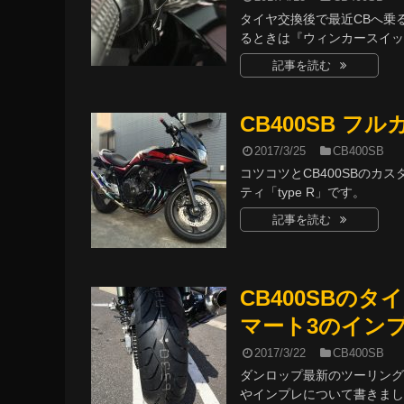
タイヤ交換後で最近CBへ乗る
るときは『ウィンカースイッチ
記事を読む
CB400SB フ
2017/3/25
CB400SB
コツコツとCB400SBの
ティ「type R」です。
記事を読む
CB400SBのタ
マート3のインプ
2017/3/22
CB400SB
ダンロップ最新のツーリング
やインプレについて書きまし