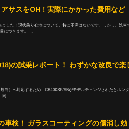
サイトマップ
純正リアサスをOH！実際にかかった費用など
プライバシーポリシー
経ちました！現状乗り心地について、特に不満はないです。しかし、洗車
につきます。 ...
(2018)の試乗レポート！ わずかな改良で楽
規制）へ対応するため、CB400SF/SBがモデルチェンジされたとホン
...
3回目の車検！ ガラスコーティングの傷消し効