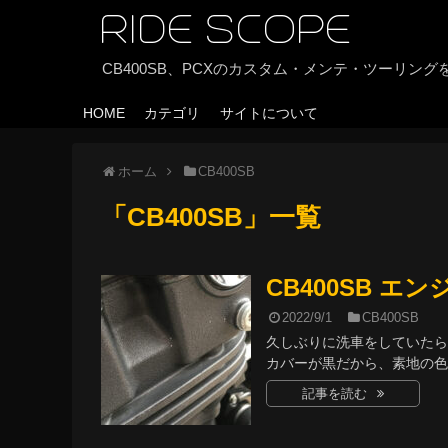
RIDE SCOPE
CB400SB、PCXのカスタム・メンテ・ツーリン
HOME
カテゴリ
サイトについて
ホーム
CB400SB
「
CB400SB
」
一覧
CB400SB 
2022/9/1
CB400SB
久しぶりに洗車をしていたら
カバーが黒だから、素地の色が
記事を読む