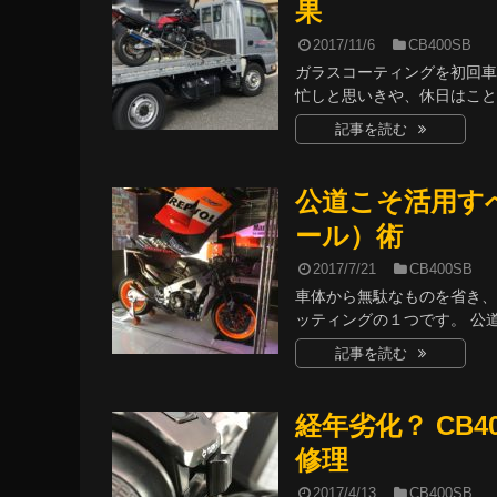
果
2017/11/6
CB400SB
ガラスコーティングを初回車
忙しと思いきや、休日はことご
記事を読む
公道こそ活用す
ール）術
2017/7/21
CB400SB
車体から無駄なものを省き
ッティングの１つです。 公道の
記事を読む
経年劣化？ CB
修理
2017/4/13
CB400SB