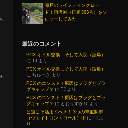
瀬戸のワインディングロー
ド！雨沢峠（国道363号）をソ
大
ロツーしてみた
最近のコメント
ロ
PCX オイル交換…そして入院（誤爆）
に
TJ
より
PCX オイル交換…そして入院（誤爆）
に
ちゅーき
より
セ
PCX のエンスト！原因はプラグとプラ
グキャップ？
に
TJ
より
PCX のエンスト！原因はプラグとプラ
グキャップ？
に
とおりすがり
より
を
公道こそ活用すべき！ 3つの車重制御
（ウエイトコントロール）術
に
TJ
よ
り