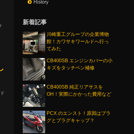
History
新着記事
す
川崎重工グループの企業博物
館！カワサキワールドへ行っ
てみた
CB400SB エンジンカバーの小
し
キズをタッチペン補修
CB400SB 純正リアサスを
ダド
OH！実際にかかった費用など
PCX のエンスト！原因はプラ
グとプラグキャップ？