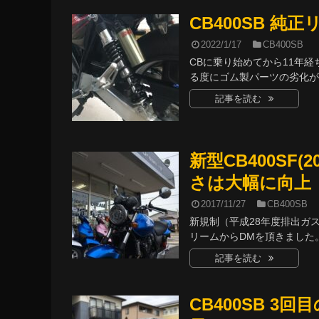
CB400SB 
2022/1/17
CB400SB
CBに乗り始めてから11年
る度にゴム製パーツの劣化が目
記事を読む
新型CB400SF
さは大幅に向上
2017/11/27
CB400SB
新規制（平成28年度排出ガス
リームからDMを頂きました。同
記事を読む
CB400SB 