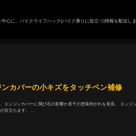
HOME
グを中心に、バイクライフハック(バイク乗りに役立つ)情報を配信し
カテゴリ
CB400SB
PCX
バイクライフハック
ツーリング
エンジンカバーの小キズをタッチペン補修
バイクパーツ
、エンジンカバーに飛び石の影響か若干の塗装剥がれを発見。 エンジ
History
目立ちます。 ...
サイトについて
about RIDE SCOPE