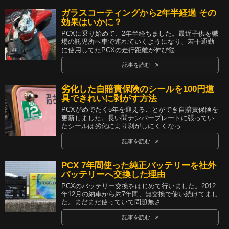
ガラスコーティングから2年半経過 その
効果はいかに？
PCXに乗り始めて、2年半経ちました。最近子供を職
場の託児所へ車で連れていくようになり、若干通勤
に使用してたPCXの走行距離が伸び悩...
記事を読む
劣化した自賠責保険のシールを100円道
具できれいに剥がす方法
PCXがめでたく5年を迎えることができ自賠責保険を
更新しました。長い間ナンバープレートに張ってい
たシールは劣化により剥がしにくくなっ...
記事を読む
PCX 7年間使った純正バッテリーを社外
バッテリーへ交換した理由
PCXのバッテリー交換をはじめて行いました。2012
年12月の納車から約7年間、無交換で使い続けてまし
た。まだまだ使っていて問題無さ...
記事を読む