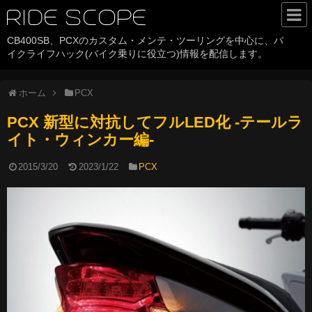
RIDE SCOPE
CB400SB、PCXのカスタム・メンテ・ツーリングを中心に、バ
HOME
イクライフハック(バイク乗りに役立つ)情報を配信します。
カテゴリ
ホーム
PCX
CB400SB
PCX 新型に対抗してフルLED化 -テールラ
PCX
イト・ウィンカー編-
バイクライフハック
2015/3/20
2023/1/22
PCX
ツーリング
バイクパーツ
History
サイトについて
about RIDE SCOPE