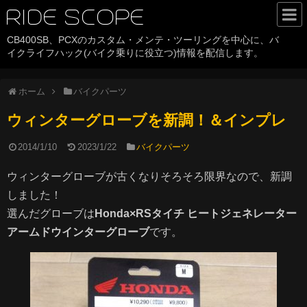
RIDE SCOPE
CB400SB、PCXのカスタム・メンテ・ツーリングを中心に、バ
HOME
イクライフハック(バイク乗りに役立つ)情報を配信します。
カテゴリ
ホーム
バイクパーツ
CB400SB
ウィンターグローブを新調！＆インプレ
PCX
2014/1/10
2023/1/22
バイクパーツ
バイクライフハック
ウィンターグローブが古くなりそろそろ限界なので、新調
ツーリング
しました！
バイクパーツ
選んだグローブは
Honda×RSタイチ ヒートジェネレーター
アームドウインターグローブ
です。
History
サイトについて
about RIDE SCOPE