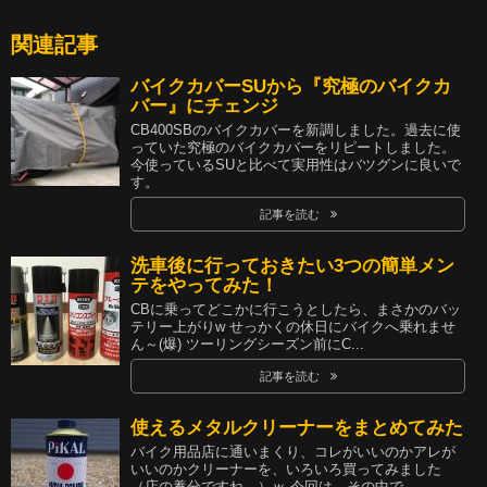
関連記事
バイクカバーSUから『究極のバイクカ
バー』にチェンジ
CB400SBのバイクカバーを新調しました。過去に使
っていた究極のバイクカバーをリピートしました。
今使っているSUと比べて実用性はバツグンに良いで
す。
記事を読む
洗車後に行っておきたい3つの簡単メン
テをやってみた！
CBに乗ってどこかに行こうとしたら、まさかのバッ
テリー上がりw せっかくの休日にバイクへ乗れませ
ん～(爆) ツーリングシーズン前にC...
記事を読む
使えるメタルクリーナーをまとめてみた
バイク用品店に通いまくり、コレがいいのかアレが
いいのかクリーナーを、いろいろ買ってみました
（店の養分ですね…）ｗ 今回は、その中で...