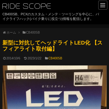
RIDE SCOPE
CB400SB、PCXのカスタム・メンテ・ツーリングを中心に、バ
HOME
イクライフハック(バイク乗りに役立つ)情報を配信します。
カテゴリ
ホーム
CB400SB
CB400SB
新型に対抗してヘッドライトLED化 【ス
PCX
フィアライト取付編】
バイクライフハック
2014/10/6
2023/1/22
CB400SB
ツーリング
バイクパーツ
History
サイトについて
about RIDE SCOPE