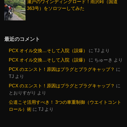
瀬戸のワインディングロード！雨沢峠（国道
363号）をソロツーしてみた
最近のコメント
PCX オイル交換…そして入院（誤爆）
に
TJ
より
PCX オイル交換…そして入院（誤爆）
に
ちゅーき
より
PCX のエンスト！原因はプラグとプラグキャップ？
に
TJ
より
PCX のエンスト！原因はプラグとプラグキャップ？
に
とおりすがり
より
公道こそ活用すべき！ 3つの車重制御（ウエイトコント
ロール）術
に
TJ
より