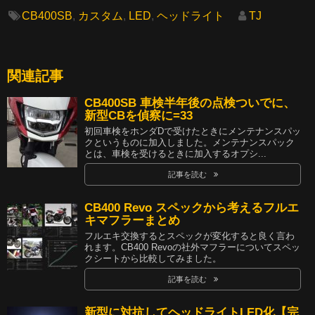
CB400SB
,
カスタム
,
LED
,
ヘッドライト
TJ
関連記事
CB400SB 車検半年後の点検ついでに、
新型CBを偵察に=33
初回車検をホンダDで受けたときにメンテナンスパッ
クというものに加入しました。メンテナンスパック
とは、車検を受けるときに加入するオプシ...
記事を読む
CB400 Revo スペックから考えるフルエ
キマフラーまとめ
フルエキ交換するとスペックが変化すると良く言わ
れます。CB400 Revoの社外マフラーについてスペッ
クシートから比較してみました。
記事を読む
新型に対抗してヘッドライトLED化【完