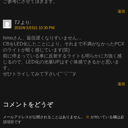
ご参考にさせて頂きます。
返信
TJ
より:
2015年3月5日 10:30 PM
himoさん、返信遅くなりすいません…
CBをLED化したことにより、それまで不満がなかったPCX
のライトが暗く感じています(笑)
前に停まっている車に反射するライトも明らかに力強く感
じるので、LED化の光量UPはすぐ体感できるかと思いま
す。
ぜひトライしてみて下さい(￣▽￣)/
返信
コメントをどうぞ
メールアドレスが公開されることはありません。
※
が付いている欄は必
須項目です