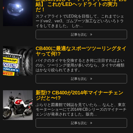
結】 これがLEDヘッドライトの実力
だ！
スフィアライトでLED化を目指して、これまでシェ
ードver2、ver3、ゴムブーツ加工などいろいろトラ
イをしてきました。 しか...
記事を読む
CB400に最適なスポーツツーリングタイ
ヤって何!?
バイクのタイヤを交換するとき何に注目すればよい
のか。ツーリング使用が多いのなら、タイヤの種類
はかなり絞られてきます。
記事を読む
新型!? CB400が2014年マイナーチェン
ジだと〜!?
ぶらりと図書館で雑誌を見ていたら… なんと、東京
モーターショーにて2014年CBシリーズのマイナーチ
ェンジが発表されてました。販売...
記事を読む